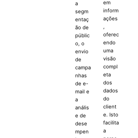
em
a
inform
segm
ações
entaç
,
ão de
oferec
públic
endo
o, o
uma
envio
visão
de
compl
campa
eta
nhas
dos
de e-
dados
mail e
do
a
client
anális
e. Isto
e de
facilita
dese
a
mpen