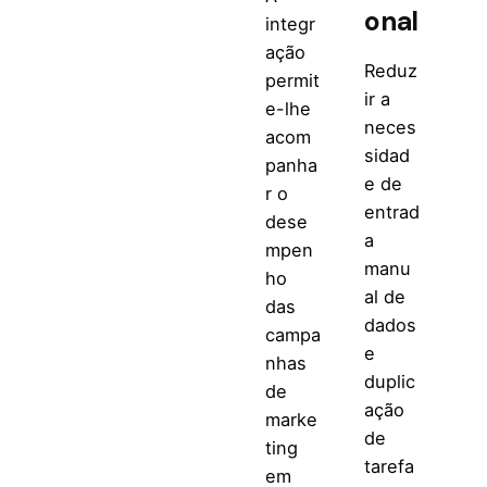
onal
integr
ação
Reduz
permit
ir a
e-lhe
neces
acom
sidad
panha
e de
r o
entrad
dese
a
mpen
manu
ho
al de
das
dados
campa
e
nhas
duplic
de
ação
marke
de
ting
tarefa
em