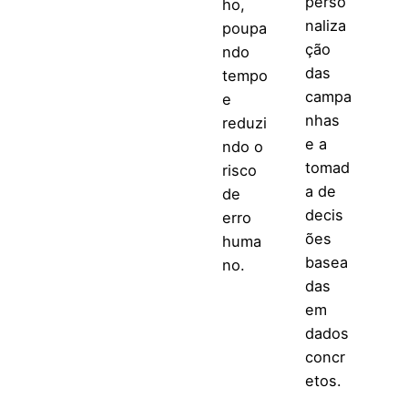
perso
ho,
naliza
poupa
ção
ndo
das
tempo
campa
e
nhas
reduzi
e a
ndo o
tomad
risco
a de
de
decis
erro
ões
huma
basea
no.
das
em
dados
concr
etos.