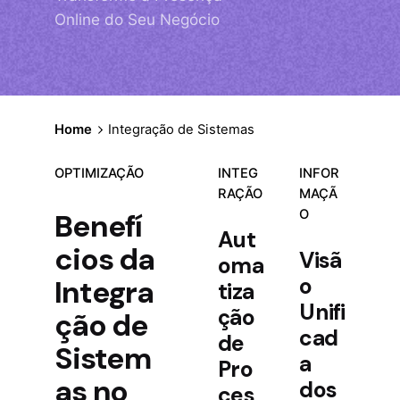
Online do Seu Negócio
Home
Integração de Sistemas
OPTIMIZAÇÃO
INTEG
INFOR
RAÇÃO
MAÇÃ
O
Benefí
Aut
cios da
Visã
oma
o
Integra
tiza
Unifi
ção
ção de
cad
de
Sistem
a
Pro
as no
dos
ces