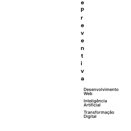
e
P
r
e
v
e
n
t
i
v
a
Desenvolvimento
Web
Inteligência
Artificial
Transformação
Digital